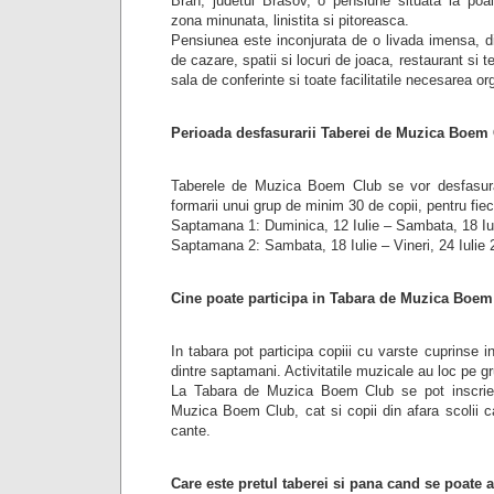
Bran, judetul Brasov, o pensiune situata la poal
zona minunata, linistita si pitoreasca.
Pensiunea este inconjurata de o livada imensa, d
de cazare, spatii si locuri de joaca, restaurant si te
sala de conferinte si toate facilitatile necesarea or
Perioada desfasurarii Taberei de Muzica Boem
Taberele de Muzica Boem Club se vor desfasura 
formarii unui grup de minim 30 de copii, pentru fie
Saptamana 1: Duminica, 12 Iulie – Sambata, 18 Iu
Saptamana 2: Sambata, 18 Iulie – Vineri, 24 Iulie
Cine poate participa in Tabara de Muzica Boem
In tabara pot participa copiii cu varste cuprinse in
dintre saptamani. Activitatile muzicale au loc pe g
La Tabara de Muzica Boem Club se pot inscrie a
Muzica Boem Club, cat si copii din afara scolii c
cante.
Care este pretul taberei si pana cand se poate a