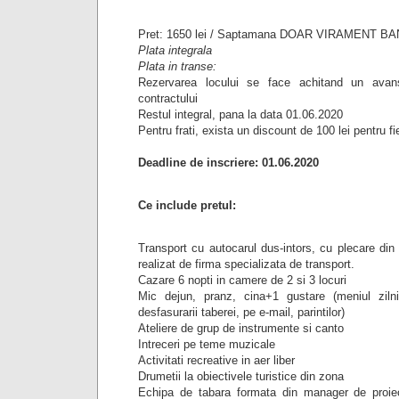
Pret: 1650 lei / Saptamana DOAR VIRAMENT B
Plata integrala
Plata in transe:
Rezervarea locului se face achitand un avan
contractului
Restul integral, pana la data 01.06.2020
Pentru frati, exista un discount de 100 lei pentru fi
Deadline de inscriere: 01.06.2020
Ce include pretul:
Transport cu autocarul dus-intors, cu plecare din 
realizat de firma specializata de transport.
Cazare 6 nopti in camere de 2 si 3 locuri
Mic dejun, pranz, cina+1 gustare (meniul zilni
desfasurarii taberei, pe e-mail, parintilor)
Ateliere de grup de instrumente si canto
Intreceri pe teme muzicale
Activitati recreative in aer liber
Drumetii la obiectivele turistice din zona
Echipa de tabara formata din manager de proiec