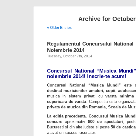
Archive for October
« Older Entries
Regulamentul Concursului National
Noiembrie 2014
Tuesday, October 7th, 2014
Concursul National “Musica Mundi” e
noiembrie 2014! Inscrie-te acum!
Concursul National “Musica Mundi”
este
destinat muzicienilor amatori, copii, adolescen
muzica in
sistem privat
, cu
varsta minim
superioara de varsta
. Competitia este organiza
privata de muzica din Romania, Scoala de Mu
La
editia precedenta
,
Concursul Musica Mund
concurs
aproximativ
800 de spectatori
, pes
Bucuresti si din alte judete si peste
50 de castiga
a avut un succes rasunator.