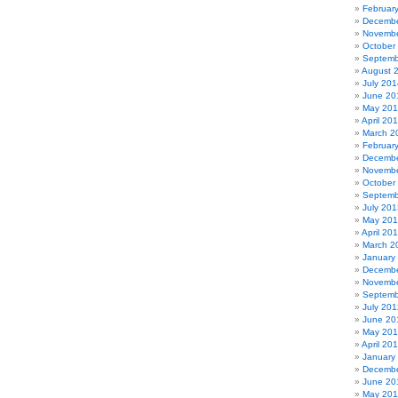
Februar
Decembe
Novembe
October
Septemb
August 
July 201
June 20
May 20
April 20
March 2
Februar
Decembe
Novembe
October
Septemb
July 201
May 20
April 20
March 2
January
Decembe
Novembe
Septemb
July 201
June 20
May 20
April 20
January
Decembe
June 20
May 201