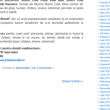
in Bucuresti:
Boem Club Piata Alba Iulia, Boem Club
August 
lub Razoare.
Scoala de Muzica Boem Club ofera cursuri de
July 201
u de grup, la pian, chitara, vioara, violoncel, percutie si canto
June 20
nti si adulti.
May 20
April 20
 Mundi”
are ca scop popularizarea cantatului la un instrument
March 2
urajarea tuturor amatorilor de a-si dezvolta aptitudinile si
Februar
Decembe
Novembe
curs
pentru copii sunt: prescolar, primar, gimnazial si liceal la
October
August 
 chitara, vioara si cu vocea, iar pentru adulti vor exista 2
July 201
trumental (pian, chitara, vioara, violoncel).
June 20
May 20
 pentru detalii suplimentare:
April 20
R Specialist
March 2
396
Decembe
rean@boemclub.ro
October
Septemb
Posted in
Newsletter
|
No Comments »
August 
July 201
June 20
May 20
Newer Entries »
Februar
January
Novembe
Septemb
July 201
June 20
May 20
April 20
March 2