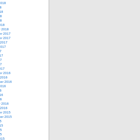
2018
8
18
18
18
018
y 2018
r 2017
r 2017
 2017
2017
7
17
17
17
017
r 2016
 2016
er 2016
2016
6
16
16
y 2016
 2016
r 2015
er 2015
5
15
15
15
015