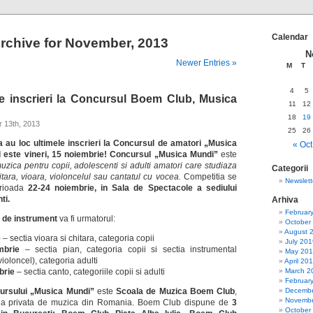
Calendar
rchive for November, 2013
N
Newer Entries »
M
T
4
5
de inscrieri la Concursul Boem Club, Musica
11
12
18
19
 13th, 2013
25
26
au loc ultimele inscrieri la Concursul de amatori „Musica
« Oct
 este vineri, 15 noiembrie!
Concursul „Musica Mundi”
este
zica pentru copii, adolescenti si adulti amatori care studiaza
Categorii
tara, vioara, violoncelul sau cantatul cu vocea.
Competitia se
Newslett
erioada
22-24 noiembrie, in Sala de Spectacole a sediului
ti.
Arhiva
Februar
i de instrument
va fi urmatorul:
October
August 
e
– sectia vioara si chitara, categoria copii
July 201
mbrie
– sectia pian, categoria copii si sectia instrumental
May 20
violoncel), categoria adulti
April 20
brie
– sectia canto, categoriile copii si adulti
March 2
Februar
ursului „Musica Mundi”
este
Scoala de Muzica Boem Club
,
Decembe
Novembe
la privata de muzica din Romania. Boem Club dispune de
3
October