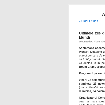
A
« Older Entries
Ultimele zile 
Mundi
Wednesday, November
Saptamana aceasta 
Mundi”!
Deadline-ul
primul concurs de mu
ca hobby pianul, chi
va desfasura in p
Boem Club Doroban
Programul pe secti
vineri, 22 noiembri
sambata, 23 noie
(pian/chitara/vioara/
duminica, 24 noiem
Organizatorul Conc
cea mai mare scoa