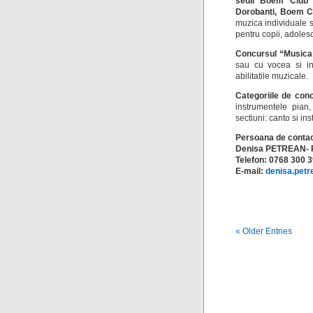
sedii Boem Club 
Dorobanti, Boem C
muzica individuale sa
pentru copii, adolesce
Concursul “Musica
sau cu vocea si inc
abilitatile muzicale.
Categoriile de con
instrumentele pian,
sectiuni: canto si ins
Persoana de contact
Denisa PETREAN- P
Telefon: 0768 300 
E-mail:
denisa.pet
« Older Entries